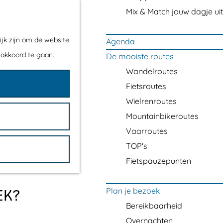
Mix & Match jouw dagje uit
ijk zijn om de website
Agenda
 akkoord te gaan.
De mooiste routes
Wandelroutes
Fietsroutes
roeger alleen maar
Wielrenroutes
ten.
Mountainbikeroutes
Vaarroutes
TOP's
Fietspauzepunten
Plan je bezoek
EK?
Bereikbaarheid
Overnachten