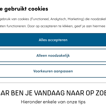
CADEAU VAN DE ZEE
e gebruikt cookies
Welkom in Flevoland
Kom langs en laat je verrassen!
bruik van cookies (Functioneel, Analytisch, Marketing) die noodzakel
aten functioneren. Door op accepteren te klikken, geef je aan hiermee
Alles accepteren
o verrast als in Flevoland. Een nieuw stukje Nederland dat v
er was en waar we nu mogen wonen, werken en vooral genie
Alleen noodzakelijk
Voorkeuren aanpassen
AR BEN JE VANDAAG NAAR OP ZO
Hieronder enkele van onze tips