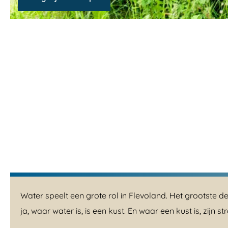
o
k
u
s
t
e
e
u
s
i
t
-
t
i
p
s
Water speelt een grote rol in Flevoland. Het grootste 
ja, waar water is, is een kust. En waar een kust is, zi