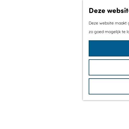
Deze websit
Deze website maakt ge
zo goed mogelijk te l
G
a
n
a
a
r
d
e
h
o