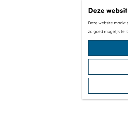
Deze websit
Deze website maakt ge
zo goed mogelijk te l
G
a
n
a
a
r
d
e
h
o