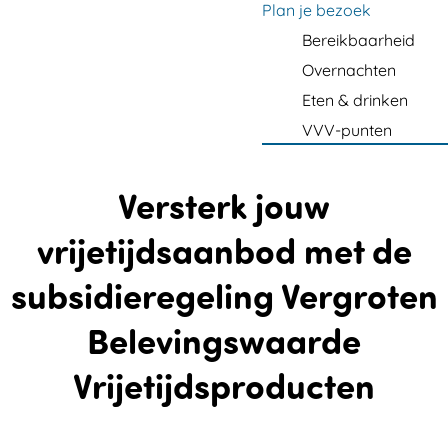
m
Plan je bezoek
e
Bereikbaarheid
p
Overnachten
a
Eten & drinken
g
VVV-punten
e
Versterk jouw
vrijetijdsaanbod met de
subsidieregeling Vergroten
Belevingswaarde
Vrijetijdsproducten