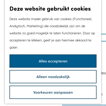
Met kids
Deze website gebruikt cookies
Shoppen
Mix & Match jouw
Deze website maakt gebruik van cookies (Functioneel,
dagje uit
Analytisch, Marketing) die noodzakelijk zijn om de
website zo goed mogelijk te laten functioneren. Door op
G
Agenda
accepteren te klikken, geef je aan hiermee akkoord te
a
De mooiste routes
gaan.
n
Wandelroutes
a
Fietsroutes
Alles accepteren
a
Wielrenroutes
r
Mountainbikeroutes
Alleen noodzakelijk
d
Vaarroutes
e
TOP's
h
Voorkeuren aanpassen
Fietspauzepunten
o