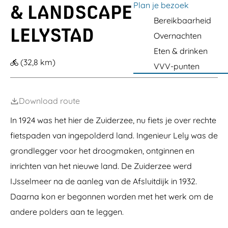
i
_
a
r
b
Plan je bezoek
a
& LANDSCAPE
r
F
k
b
i
t
e
i
t
t
k
a
g
Bereikbaarheid
k
L
e
e
M
s
e
LELYSTAD
e
r
e
o
Overnachten
h
l
r
i
y
Eten & drinken
r
o
s
(32,8 km)
i
n
VVV-punten
t
s
O
a
u
d
t
l
Download route
e
t
In 1924 was het hier de Zuiderzee, nu fiets je over rechte
fietspaden van ingepolderd land. Ingenieur Lely was de
grondlegger voor het droogmaken, ontginnen en
inrichten van het nieuwe land. De Zuiderzee werd
IJsselmeer na de aanleg van de Afsluitdijk in 1932.
Daarna kon er begonnen worden met het werk om de
andere polders aan te leggen.