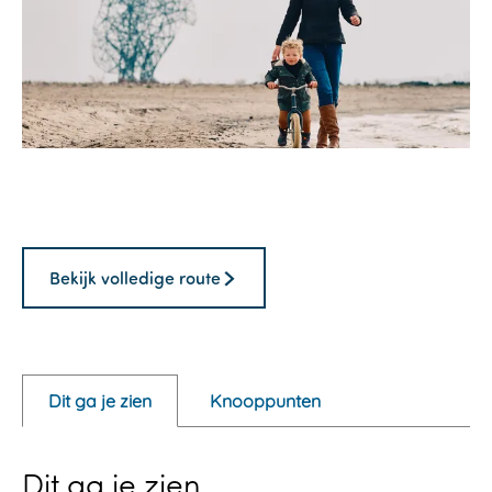
O
p
e
Bekijk volledige route
n
p
o
p
Dit ga je zien
Knooppunten
u
p
Dit ga je zien
m