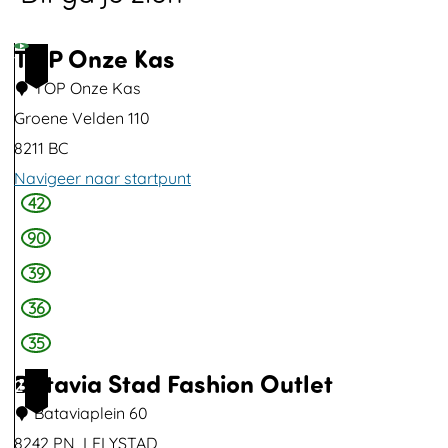
e
TOP Onze Kas
t
1
v
TOP Onze Kas
e
Groene Velden 110
r
8211 BC
g
Navigeer naar startpunt
r
42
T
o
O
90
t
P
39
e
O
36
a
n
35
f
z
Batavia Stad Fashion Outlet
b
2
e
e
Bataviaplein 60
K
e
8242 PN
LELYSTAD
a