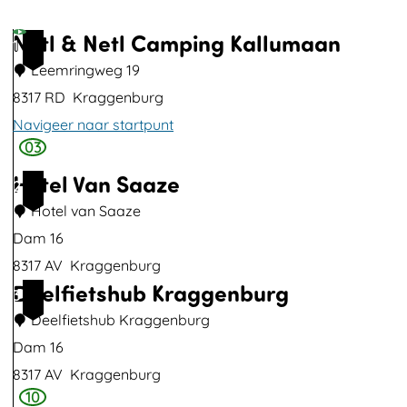
p
u
Netl & Netl Camping Kallumaan
1
p
Leemringweg 19
m
8317 RD
Kraggenburg
e
Navigeer naar startpunt
t
03
N
v
Hotel Van Saaze
e
2
e
t
Hotel van Saaze
r
l
Dam 16
g
&
8317 AV
Kraggenburg
r
Deelfietshub Kraggenburg
N
H
3
o
e
o
Deelfietshub Kraggenburg
t
t
t
Dam 16
e
l
e
8317 AV
Kraggenburg
a
C
10
l
D