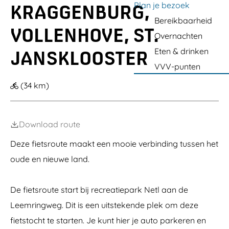
e
a
Plan je bezoek
z
b
D
t
KRAGGENBURG,
Z
n
e
K
e
b
O
b
g
Bereikbaarheid
r
Z
e
N
u
VOLLENHOVE, ST.
a
u
d
e
-
Overnachten
r
g
i
r
P
g
Eten & drinken
g
d
i
JANSKLOOSTER
a
e
e
j
u
VVV-punten
n
r
f
l
b
k
v
d
(34 km)
u
r
a
e
r
i
n
K
g
b
R
o
i
r
Download route
j
t
n
Deze fietsroute maakt een mooie verbinding tussen het
oude en nieuwe land.
De fietsroute start bij recreatiepark Netl aan de
Leemringweg. Dit is een uitstekende plek om deze
fietstocht te starten. Je kunt hier je auto parkeren en