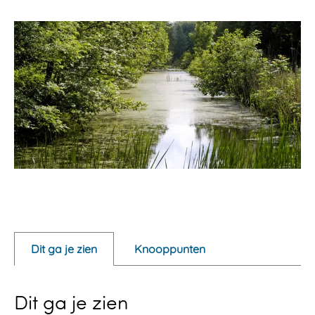
O
p
e
Dit ga je zien
Knooppunten
n
p
Dit ga je zien
o