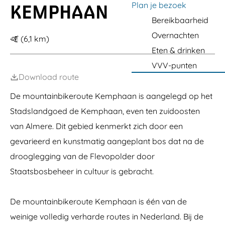
i
e
a
Plan je bezoek
KEMPHAAN
e
j
d
g
r
Bereikbaarheid
A
d
e
l
e
e
Overnachten
J
(6,1 km)
m
K
u
e
e
Eten & drinken
n
r
m
g
VVV-punten
e
p
l
h
Download route
e
a
a
De mountainbikeroute Kemphaan is aangelegd op het
n
Stadslandgoed de Kemphaan, even ten zuidoosten
van Almere. Dit gebied kenmerkt zich door een
gevarieerd en kunstmatig aangeplant bos dat na de
drooglegging van de Flevopolder door
Staatsbosbeheer in cultuur is gebracht.
De mountainbikeroute Kemphaan is één van de
weinige volledig verharde routes in Nederland. Bij de