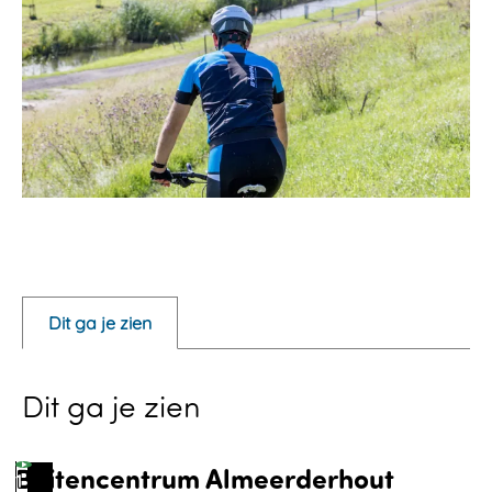
O
p
e
Dit ga je zien
n
p
Dit ga je zien
o
p
u
Buitencentrum Almeerderhout
1