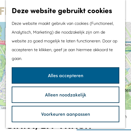
Met kids
Deze website gebruikt cookies
Shoppen
G
Mix & Match jouw
Deze website maakt gebruik van cookies (Functioneel,
a
dagje uit
+
Analytisch, Marketing) die noodzakelijk zijn om de
n
−
website zo goed mogelijk te laten functioneren. Door op
a
Agenda
accepteren te klikken, geef je aan hiermee akkoord te
a
De mooiste routes
gaan.
r
Wandelroutes
D
S
4
3
d
Fietsroutes
i
t
Alles accepteren
S
2
e
a
t
e
1
Wielrenroutes
1
r
d
a
h
e
Mountainbikeroutes
s
d
Alleen noodzakelijk
n
b
s
o
Vaarroutes
p
o
l
a
e
a
m
TOP's
Leaflet
|
©
OpenStreetMap
contributors
r
r
n
Voorkeuren aanpassen
e
k
Fietspauzepunten
d
d
A
GIANT/LIV TRACK
e
g
p
l
r
o
m