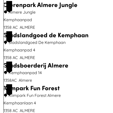
Dierenpark Almere Jungle
1
d
o
Almere Jungle
A
m
0
Kemphaanpad
l
1358 AC
ALMERE
m
Stadslandgoed de Kemphaan
D
1
e
i
Stadslandgoed De Kemphaan
r
1
e
Kemphaanpad 4
e
r
1358 AC
ALMERE
H
Stadsboerderij Almere
e
S
1
a
n
t
Kemphaanpad 14
v
2
p
a
1358AC
Almere
e
Klimpark Fun Forest
a
d
S
1
n
r
s
t
Klimpark Fun Forest Almere
3
k
l
a
Kemphaanlaan 4
A
a
d
1358 AC
ALMERE