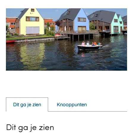
a
r
d
e
r
s
p
l
a
s
s
e
n
O
p
e
Dit ga je zien
Knooppunten
n
p
Dit ga je zien
o