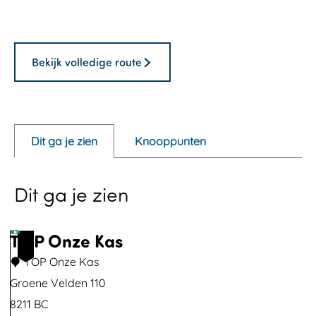
O
p
e
Bekijk volledige route
n
p
o
p
Dit ga je zien
Knooppunten
u
p
Dit ga je zien
m
e
TOP Onze Kas
t
1
v
TOP Onze Kas
e
Groene Velden 110
r
8211 BC