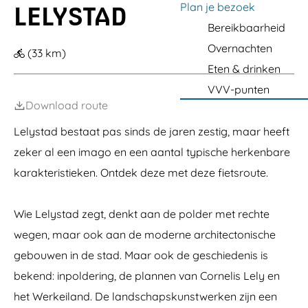
s
a
y
y
Plan je bezoek
LELYSTAD
h
k
a
i
o
b
t
s
s
i
e
n
a
b
g
o
Bereikbaarheid
a
t
t
o
n
d
h
e
s
d
a
a
e
n
d
Overnachten
a
r
(33 km)
d
d
O
e
v
t
Eten & drinken
u
m
e
M
t
a
n
o
VVV-punten
l
n
r
Download route
e
)
r
t
-
i
Lelystad bestaat pas sinds de jaren zestig, maar heeft
A
s
n
zeker al een imago en een aantal typische herkenbare
t
o
karakteristieken. Ontdek deze met deze fietsroute.
n
y
G
Wie Lelystad zegt, denkt aan de polder met rechte
o
r
wegen, maar ook aan de moderne architectonische
m
gebouwen in de stad. Maar ook de geschiedenis is
l
e
bekend: inpoldering, de plannen van Cornelis Lely en
y
het Werkeiland. De landschapskunstwerken zijn een