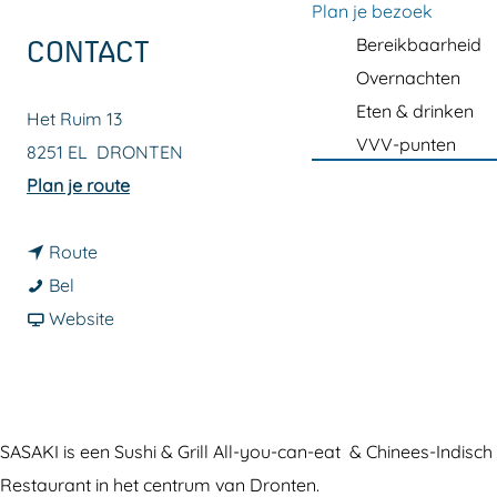
a
Plan je bezoek
g
Bereikbaarheid
CONTACT
e
Overnachten
Eten & drinken
Het Ruim 13
VVV-punten
8251 EL
DRONTEN
n
Plan je route
a
n
a
Route
S
a
r
Bel
a
a
v
S
Website
s
r
a
a
a
S
n
s
k
a
S
a
i
s
a
k
SASAKI is een Sushi & Grill All-you-can-eat & Chinees-Indisch
D
a
s
i
Restaurant in het centrum van Dronten.