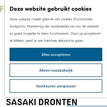
Met kids
Deze website gebruikt cookies
Shoppen
G
Mix & Match jou
Deze website maakt gebruik van cookies (Functioneel,
a
dagje uit
Analytisch, Marketing) die noodzakelijk zijn om de website
n
zo goed mogelijk te laten functioneren. Door op accepteren
a
Agenda
te klikken, geef je aan hiermee akkoord te gaan.
a
De mooiste routes
r
Wandelroutes
Alles accepteren
d
Fietsroutes
e
Wielrenroutes
Alleen noodzakelijk
h
Mountainbikerou
o
Vaarroutes
Voorkeuren aanpassen
m
TOP's
e
Fietspauzepunte
SASAKI DRONTEN
p