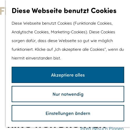
Wassersport &
Diese Webseite benutzt Cookies
Wasserspaß
G
Diese Webseite benutzt Cookies (Funktionale Cookies,
Mit Kinder
e
Analytische Cookies, Marketing-Cookies). Diese Cookies
Shopping
h
sorgen dafür, dass diese Webseite so gut wie möglich
e
funktioniert. Klicke auf „Ich akzeptiere alle Cookies“, wenn du
Die schönsten Routen
n
hiermit einverstanden bist.
Wandern
S
Radfahren
i
Akzeptiere alles
Rennradfahren
e
Schaluppenfahre
z
Mountainbiking
Nur notwendig
u
TOP's
r
Fahrradrastplätz
Einstellungen ändern
H
KING WOK DRONTEN
o
Ihren Besuch Planen