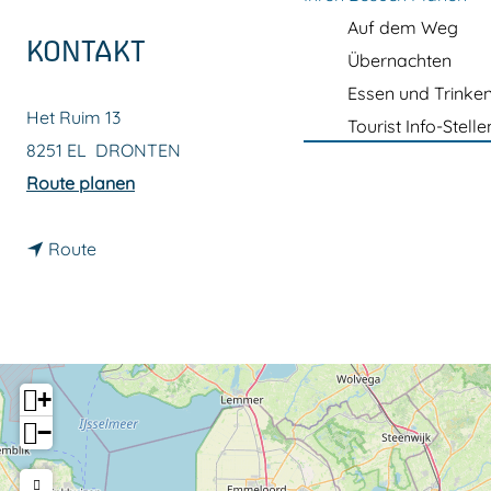
m
Auf dem Weg
e
KONTAKT
Übernachten
p
Essen und Trinke
a
Het Ruim 13
Tourist Info-Stelle
g
8251 EL
DRONTEN
e
b
Route planen
i
b
s
Route
i
K
s
i
K
n
i
g
+
n
W
−
g
o
W
k