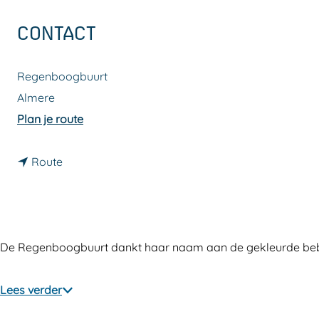
a
CONTACT
g
e
Regenboogbuurt
Almere
n
Plan je route
a
n
a
Route
a
r
a
R
r
e
R
g
De Regenboogbuurt dankt haar naam aan de gekleurde bebouw
e
e
g
n
Lees verder
e
b