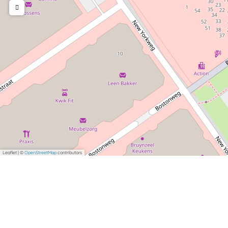
Leaflet
|
©
OpenStreetMap
contributors