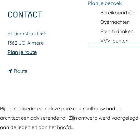
a
Plan je bezoek
g
Bereikbaarheid
CONTACT
e
Overnachten
Eten & drinken
Siliciumstraat 3-5
VVV-punten
1362 JC
Almere
n
Plan je route
a
n
a
Route
a
r
a
B
r
a
B
i
Bij de realisering van deze pure centraalbouw had de
a
t
architect een adviserende rol. Zijn ontwerp werd voorgelegd
i
u
aan de leden en aan het hoofd…
t
l