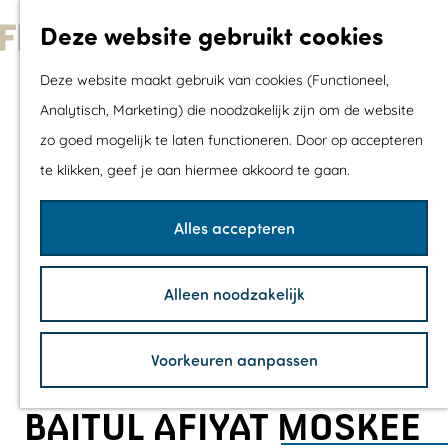
Met kids
Deze website gebruikt cookies
Shoppen
G
Mix & Match jou
Deze website maakt gebruik van cookies (Functioneel,
a
dagje uit
Analytisch, Marketing) die noodzakelijk zijn om de website
n
zo goed mogelijk te laten functioneren. Door op accepteren
a
Agenda
te klikken, geef je aan hiermee akkoord te gaan.
a
De mooiste routes
r
Wandelroutes
Alles accepteren
d
Fietsroutes
e
Wielrenroutes
Alleen noodzakelijk
h
Mountainbikerou
o
Vaarroutes
Voorkeuren aanpassen
m
TOP's
e
Fietspauzepunte
BAITUL AFIYAT MOSKEE
p