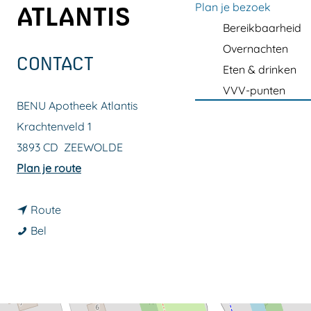
a
Plan je bezoek
ATLANTIS
g
Bereikbaarheid
e
Overnachten
CONTACT
Eten & drinken
VVV-punten
BENU Apotheek Atlantis
Krachtenveld 1
3893 CD
ZEEWOLDE
n
Plan je route
a
n
a
Route
B
a
r
Bel
E
a
B
N
r
E
U
B
N