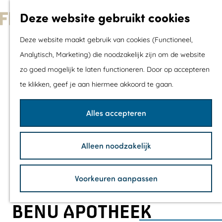
Met kids
Deze website gebruikt cookies
Shoppen
G
Mix & Match jou
Deze website maakt gebruik van cookies (Functioneel,
a
dagje uit
Analytisch, Marketing) die noodzakelijk zijn om de website
n
zo goed mogelijk te laten functioneren. Door op accepteren
a
Agenda
te klikken, geef je aan hiermee akkoord te gaan.
a
De mooiste routes
r
Wandelroutes
Alles accepteren
d
Fietsroutes
e
Wielrenroutes
Alleen noodzakelijk
h
Mountainbikerou
o
Vaarroutes
Voorkeuren aanpassen
m
TOP's
e
Fietspauzepunte
BENU APOTHEEK
p