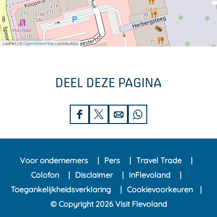
Leaflet
|
©
OpenStreetMap
contributors
DEEL DEZE PAGINA
D
D
D
D
e
e
e
e
e
e
e
e
Voor ondernemers
Pers
Travel Trade
l
l
l
l
Colofon
Disclaimer
InFlevoland
d
d
d
d
Toegankelijkheidsverklaring
Cookievoorkeuren
e
e
e
e
© Copyright 2026 Visit Flevoland
z
z
z
z