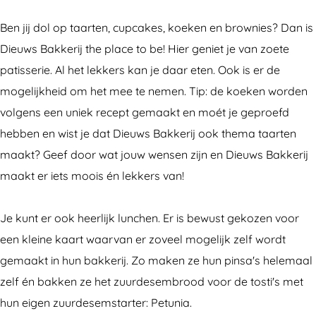
w
u
u
B
Ben jij dol op taarten, cupcakes, koeken en brownies? Dan is
s
w
w
a
Dieuws Bakkerij the place to be! Hier geniet je van zoete
B
s
s
k
patisserie. Al het lekkers kan je daar eten. Ook is er de
a
B
B
k
mogelijkheid om het mee te nemen. Tip: de koeken worden
k
a
a
e
volgens een uniek recept gemaakt en moét je geproefd
k
k
k
r
hebben en wist je dat Dieuws Bakkerij ook thema taarten
e
k
k
i
maakt? Geef door wat jouw wensen zijn en Dieuws Bakkerij
r
e
e
j
maakt er iets moois én lekkers van!
i
r
r
j
i
i
Je kunt er ook heerlijk lunchen. Er is bewust gekozen voor
j
j
een kleine kaart waarvan er zoveel mogelijk zelf wordt
gemaakt in hun bakkerij. Zo maken ze hun pinsa's helemaal
zelf én bakken ze het zuurdesembrood voor de tosti's met
hun eigen zuurdesemstarter: Petunia.