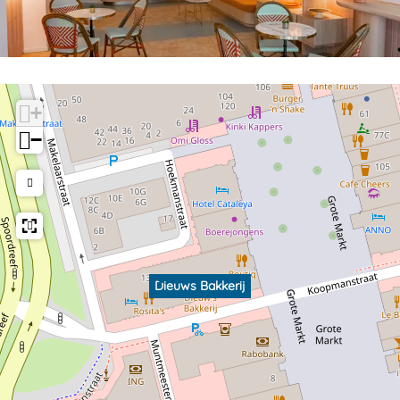
+
−
Dieuws Bakkerij