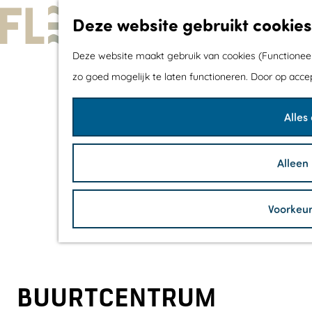
Deze website gebruikt cookies
G
Deze website maakt gebruik van cookies (Functioneel,
a
zo goed mogelijk te laten functioneren. Door op acce
n
Alles
a
a
r
Alleen
d
e
Voorkeu
h
o
m
e
BUURTCENTRUM
p