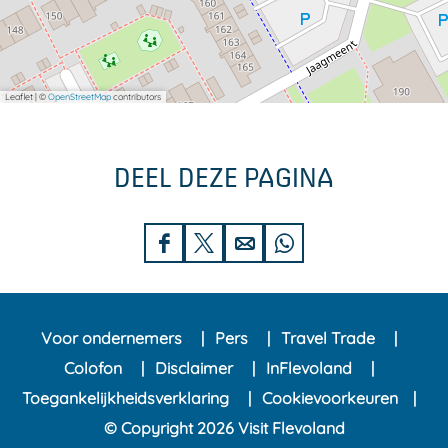
Leaflet
|
©
OpenStreetMap
contributors
DEEL DEZE PAGINA
D
D
D
D
e
e
e
e
e
e
e
e
Voor ondernemers
Pers
Travel Trade
l
l
l
l
Colofon
Disclaimer
InFlevoland
d
d
d
d
Toegankelijkheidsverklaring
Cookievoorkeuren
e
e
e
e
© Copyright 2026 Visit Flevoland
z
z
z
z