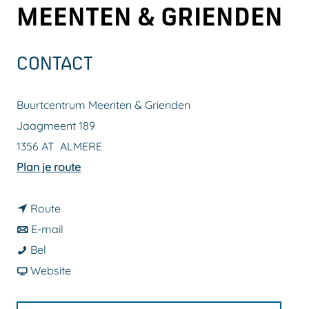
MEENTEN & GRIENDEN
a
g
e
CONTACT
Buurtcentrum Meenten & Grienden
Jaagmeent 189
1356 AT
ALMERE
n
Plan je route
a
n
a
Route
a
n
r
E-mail
B
a
a
B
Bel
u
r
a
v
u
Website
u
B
r
a
u