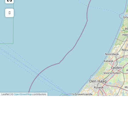
Leaflet
|
©
OpenStreetMap
contributors