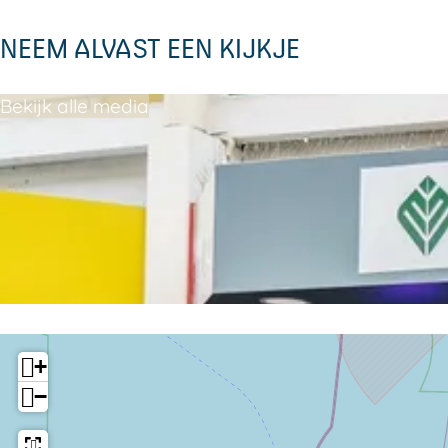
O
e
NEEM ALVAST EEN KIJKJE
n
e
Bekijk alle media
+
−