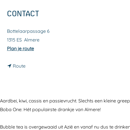
a
CONTACT
g
e
Bottelaarpassage 6
1315 ES
Almere
n
Plan je route
a
n
a
Route
a
r
a
B
r
o
B
b
Aardbei, kiwi, cassis en passievrucht. Slechts een kleine gr
o
a
Boba One: Hét populairste drankje van Almere!
b
O
a
n
Bubble tea is overgewaaid uit Azië en vanaf nu dus te drinke