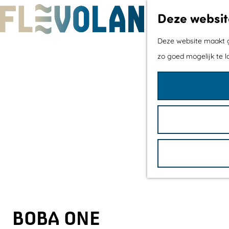
Deze websit
G
Deze website maakt ge
a
zo goed mogelijk te l
n
a
a
r
d
e
h
o
m
e
BOBA ONE
p