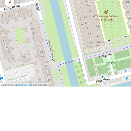
Leaflet
|
©
OpenStreetMap
contributors