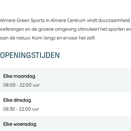
G
r
e
m
G
r
e
r
e
r
Almere Green Sports in Almere Centrum vindt duurzaamheid e
e
G
e
r
e
oefeningen en de groene omgeving stimuleert het sporten en
e
r
G
e
e
aan de natuur. Kom langs en ervaar het zelf.
n
e
r
G
n
S
e
e
r
S
OPENINGSTIJDEN
p
n
e
e
p
o
S
n
e
o
r
p
S
n
r
Elke maandag
t
o
p
S
t
08.00 - 22.00 uur
s
r
o
p
s
Elke dinsdag
t
r
o
08.30 - 22.00 uur
s
t
r
s
t
Elke woensdag
s