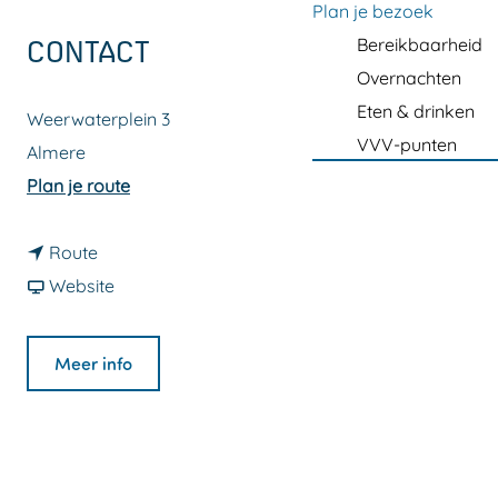
a
Plan je bezoek
g
Bereikbaarheid
CONTACT
e
Overnachten
Eten & drinken
Weerwaterplein 3
VVV-punten
Almere
n
Plan je route
a
n
a
Route
a
v
r
Website
a
a
K
r
n
l
Meer info
K
K
e
l
l
u
e
e
r
u
u
i