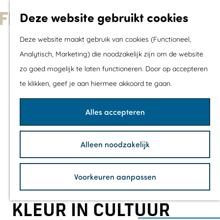
Met kids
Deze website gebruikt cookies
Shoppen
G
Mix & Match jou
Deze website maakt gebruik van cookies (Functioneel,
a
dagje uit
Analytisch, Marketing) die noodzakelijk zijn om de website
n
zo goed mogelijk te laten functioneren. Door op accepteren
a
Agenda
te klikken, geef je aan hiermee akkoord te gaan.
a
De mooiste routes
r
Wandelroutes
Alles accepteren
d
Fietsroutes
e
Wielrenroutes
Alleen noodzakelijk
h
Mountainbikerou
o
Vaarroutes
Voorkeuren aanpassen
m
TOP's
e
Fietspauzepunte
KLEUR IN CULTUUR
p