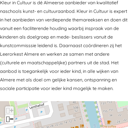
Kleur in Cultuur is dé Almeerse aanbieder van kwalitatief
r
r
n
naschools kunst- en cultuuraanbod. Kleur in Cultuur is expert
i
i
C
in het aanbieden van verdiepende themareeksen en doen dit
n
n
u
vanuit een faciliterende houding waarbij inspraak van de
C
C
l
kinderen als doelgroep en mede- beslissers vanuit de
u
u
t
kunstcommisssie leidend is. Daarnaast coördineren zij het
l
l
u
Leerorkest Almere en werken ze samen met andere
t
t
u
(culturele en maatschappelijke) partners uit de stad. Het
u
u
r
aanbod is toegankelijk voor ieder kind, in alle wijken van
u
u
Almere met als doel om gelijke kansen, ontspanning en
r
r
sociale participatie voor ieder kind mogelijk te maken.
+
−