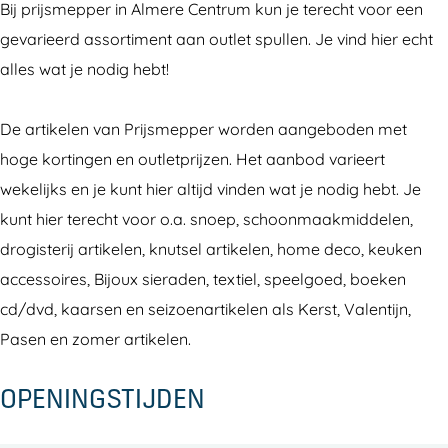
Bij prijsmepper in Almere Centrum kun je terecht voor een
s
s
e
gevarieerd assortiment aan outlet spullen. Je vind hier echt
m
m
p
alles wat je nodig hebt!
e
e
p
p
p
e
De artikelen van Prijsmepper worden aangeboden met
p
p
r
hoge kortingen en outletprijzen. Het aanbod varieert
e
e
wekelijks en je kunt hier altijd vinden wat je nodig hebt. Je
r
r
kunt hier terecht voor o.a. snoep, schoonmaakmiddelen,
drogisterij artikelen, knutsel artikelen, home deco, keuken
accessoires, Bijoux sieraden, textiel, speelgoed, boeken
cd/dvd, kaarsen en seizoenartikelen als Kerst, Valentijn,
Pasen en zomer artikelen.
OPENINGSTIJDEN