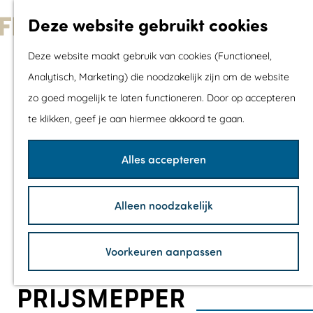
Met kids
Deze website gebruikt cookies
Shoppen
G
Mix & Match jou
Deze website maakt gebruik van cookies (Functioneel,
a
dagje uit
Analytisch, Marketing) die noodzakelijk zijn om de website
n
zo goed mogelijk te laten functioneren. Door op accepteren
a
Agenda
te klikken, geef je aan hiermee akkoord te gaan.
a
De mooiste routes
r
Wandelroutes
Alles accepteren
d
Fietsroutes
e
Wielrenroutes
Alleen noodzakelijk
h
Mountainbikerou
o
Vaarroutes
Voorkeuren aanpassen
m
TOP's
e
Fietspauzepunte
PRIJSMEPPER
p