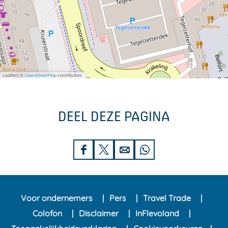
Leaflet
|
©
OpenStreetMap
contributors
DEEL DEZE PAGINA
D
D
D
D
e
e
e
e
e
e
e
e
Voor ondernemers
Pers
Travel Trade
l
l
l
l
Colofon
Disclaimer
InFlevoland
d
d
d
d