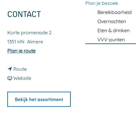
a
Plan je bezoek
g
Bereikbaarheid
CONTACT
e
Overnachten
Eten & drinken
Korte promenade 2
VVV-punten
1351 HN
Almere
n
Plan je route
a
n
a
Route
a
v
r
Website
a
a
P
r
n
r
Bekijk het assortiment
P
P
i
r
r
j
i
i
s
j
j
m