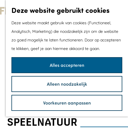
Met kids
Deze website gebruikt cookies
Shoppen
G
Mix & Match jou
Deze website maakt gebruik van cookies (Functioneel,
a
dagje uit
Analytisch, Marketing) die noodzakelijk zijn om de website
n
zo goed mogelijk te laten functioneren. Door op accepteren
a
Agenda
te klikken, geef je aan hiermee akkoord te gaan.
a
De mooiste routes
r
Wandelroutes
Alles accepteren
d
Fietsroutes
e
Wielrenroutes
Alleen noodzakelijk
h
Mountainbikerou
o
Vaarroutes
Voorkeuren aanpassen
m
TOP's
e
Fietspauzepunte
SPEELNATUUR
p