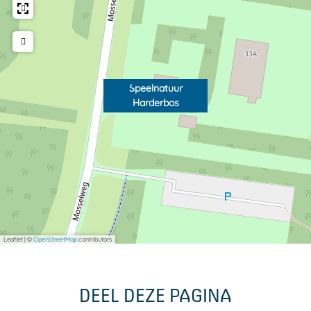
b
b
s
o
o
s
s
Speelnatuur
Harderbos
Leaflet
|
©
OpenStreetMap
contributors
DEEL DEZE PAGINA