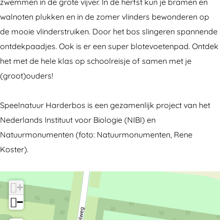
e
e
l
zwemmen in de grote vijver. In de herfst kun je bramen en
e
e
n
walnoten plukken en in de zomer vlinders bewonderen op
l
l
a
de mooie vlinderstruiken. Door het bos slingeren spannende
n
n
t
ontdekpaadjes. Ook is er een super blotevoetenpad. Ontdek
a
a
u
het met de hele klas op schoolreisje of samen met je
t
t
u
(groot)ouders!
u
u
r
u
u
H
Speelnatuur Harderbos is een gezamenlijk project van het
r
r
a
Nederlands Instituut voor Biologie (NIBI) en
H
H
r
Natuurmonumenten (foto: Natuurmonumenten, Rene
a
a
d
Koster).
r
r
e
d
d
r
+
e
e
b
−
r
r
o