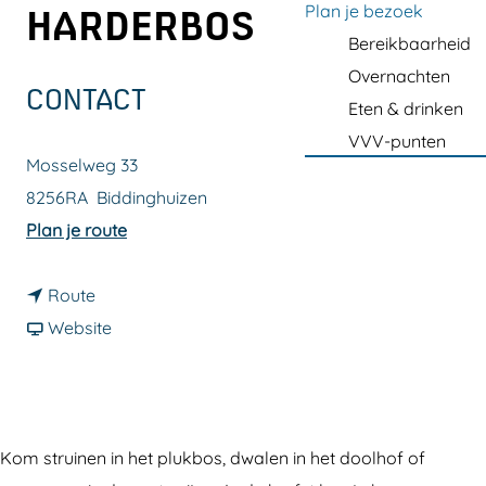
a
Plan je bezoek
HARDERBOS
g
Bereikbaarheid
e
Overnachten
CONTACT
Eten & drinken
VVV-punten
Mosselweg 33
8256RA
Biddinghuizen
n
Plan je route
a
n
a
Route
a
v
r
Website
a
a
S
r
n
p
S
S
e
p
p
e
Kom struinen in het plukbos, dwalen in het doolhof of