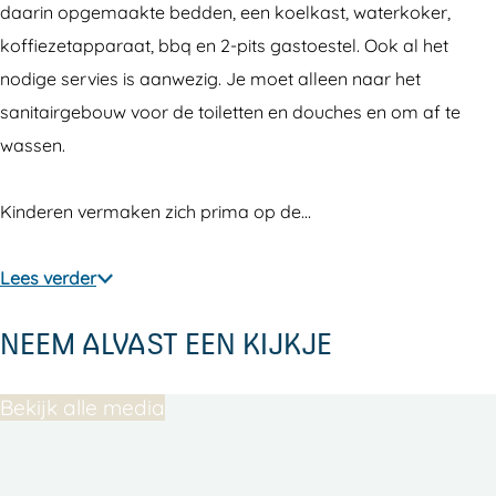
i
p
d
o
m
o
d
daarin opgemaakte bedden, een koelkast, waterkoker,
n
i
e
p
o
m
e
koffiezetapparaat, bbq en 2-pits gastoestel. Ook al het
g
n
B
d
p
o
B
nodige servies is aanwezig. Je moet alleen naar het
W
g
o
e
d
p
o
sanitairgebouw voor de toiletten en douches en om af te
e
W
e
B
e
d
e
wassen.
l
e
r
o
B
e
r
k
l
d
e
o
B
d
Kinderen vermaken zich prima op de…
o
k
e
r
e
o
e
m
o
r
d
r
e
r
Lees verder
o
m
i
e
d
r
i
p
o
NEEM ALVAST EEN KIJKJE
j
r
e
d
j
d
p
i
r
e
e
d
j
i
r
Bekijk alle media
B
e
j
i
o
B
j