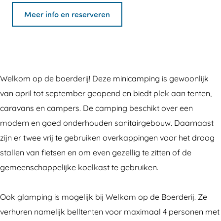
a
n
c
n
i
M
c
Meer info en reserveren
c
s
a
i
n
i
a
e
t
m
c
i
n
m
b
a
p
a
c
i
p
o
g
i
m
a
c
i
o
r
n
p
m
a
n
Welkom op de boerderij! Deze minicamping is gewoonlijk
k
a
g
i
p
m
g
van april tot september geopend en biedt plek aan tenten,
M
m
W
n
i
p
W
caravans en campers. De camping beschikt over een
i
M
e
g
n
i
e
modern en goed onderhouden sanitairgebouw. Daarnaast
n
i
l
W
g
n
l
zijn er twee vrij te gebruiken overkappingen voor het droog
i
n
k
e
W
g
k
stallen van fietsen en om even gezellig te zitten of de
c
i
o
l
e
W
o
gemeenschappelijke koelkast te gebruiken.
a
c
m
k
l
e
m
m
a
o
o
k
l
o
Ook glamping is mogelijk bij Welkom op de Boerderij. Ze
p
m
p
m
o
k
p
verhuren namelijk belltenten voor maximaal 4 personen met