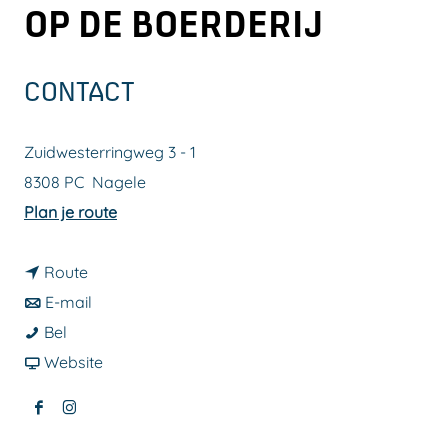
OP DE BOERDERIJ
a
g
e
CONTACT
Zuidwesterringweg 3 - 1
8308 PC
Nagele
n
Plan je route
a
n
a
Route
a
n
r
E-mail
M
a
a
M
Bel
i
r
a
v
i
Website
n
M
r
a
n
F
I
i
i
M
n
i