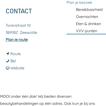
a
Plan je bezoek
g
Bereikbaarheid
CONTACT
e
Overnachten
Eten & drinken
Torenstraat 10
VVV-punten
3891BZ
Zeewolde
n
Plan je route
a
n
a
Route
B
a
r
Bel
e
a
v
B
Website
a
r
a
e
u
B
n
a
t
e
B
u
y
a
e
t
MOOI onder één dak! Wij bieden diversen
s
u
a
y
beautybehandelingen op één adres. Ook kun je bij ons