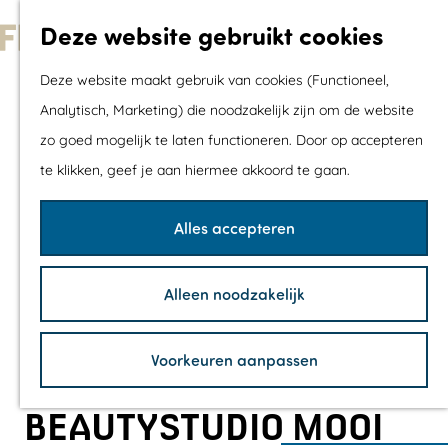
Met kids
Deze website gebruikt cookies
Shoppen
G
Mix & Match jou
Deze website maakt gebruik van cookies (Functioneel,
a
dagje uit
Analytisch, Marketing) die noodzakelijk zijn om de website
n
zo goed mogelijk te laten functioneren. Door op accepteren
a
Agenda
te klikken, geef je aan hiermee akkoord te gaan.
a
De mooiste routes
r
Wandelroutes
Alles accepteren
d
Fietsroutes
e
Wielrenroutes
Alleen noodzakelijk
h
Mountainbikerou
o
Vaarroutes
Voorkeuren aanpassen
m
TOP's
e
Fietspauzepunte
BEAUTYSTUDIO MOOI
p