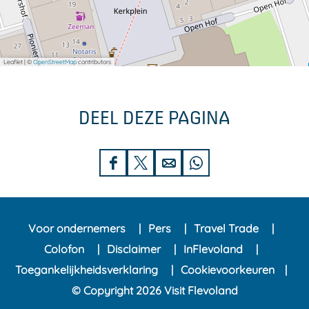
Leaflet
|
©
OpenStreetMap
contributors
DEEL DEZE PAGINA
D
D
D
D
e
e
e
e
e
e
e
e
Voor ondernemers
Pers
Travel Trade
l
l
l
l
Colofon
Disclaimer
InFlevoland
d
d
d
d
Toegankelijkheidsverklaring
Cookievoorkeuren
e
e
e
e
© Copyright 2026 Visit Flevoland
z
z
z
z