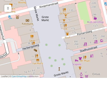
Leaflet
|
©
OpenStreetMap
contributors