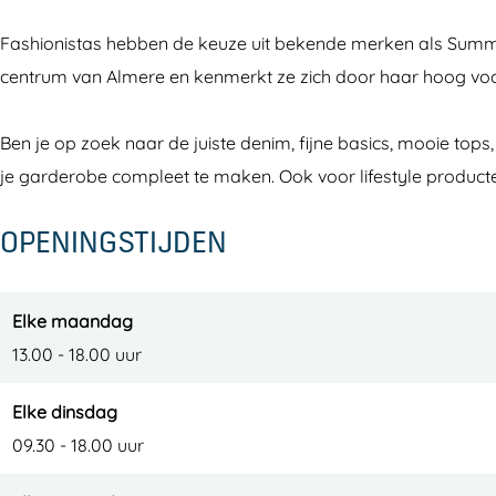
M
i
l
y
Fashionistas hebben de keuze uit bekende merken als Summum,
o
t
i
M
centrum van Almere en kenmerkt ze zich door haar hoog voor 
d
y
t
o
e
M
y
d
Ben je op zoek naar de juiste denim, fijne basics, mooie top
o
M
e
je garderobe compleet te maken. Ook voor lifestyle producte
d
o
e
d
OPENINGSTIJDEN
e
Elke maandag
13.00 - 18.00 uur
Elke dinsdag
09.30 - 18.00 uur