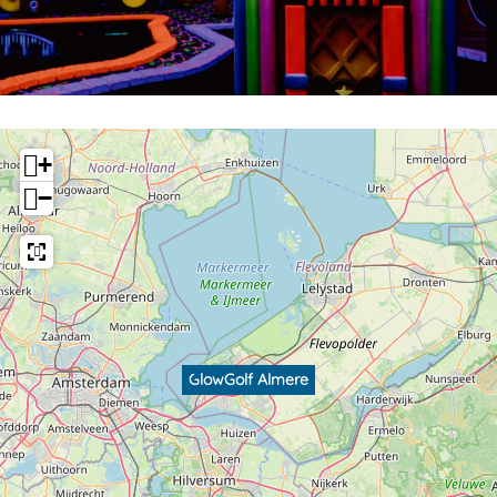
+
−
GlowGolf Almere