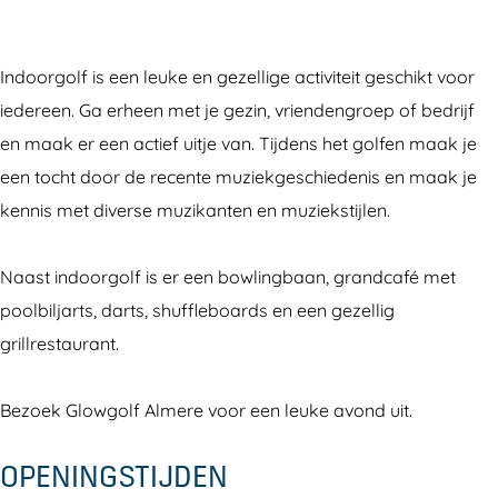
l
G
w
o
l
f
o
G
w
f
Indoorgolf is een leuke en gezellige activiteit geschikt voor
A
l
o
G
A
iedereen. Ga erheen met je gezin, vriendengroep of bedrijf
l
f
l
o
l
en maak er een actief uitje van. Tijdens het golfen maak je
m
A
f
l
m
een tocht door de recente muziekgeschiedenis en maak je
e
l
A
f
e
kennis met diverse muzikanten en muziekstijlen.
r
m
l
A
r
e
e
m
l
e
Naast indoorgolf is er een bowlingbaan, grandcafé met
r
e
m
poolbiljarts, darts, shuffleboards en een gezellig
e
r
e
grillrestaurant.
e
r
e
Bezoek Glowgolf Almere voor een leuke avond uit.
OPENINGSTIJDEN