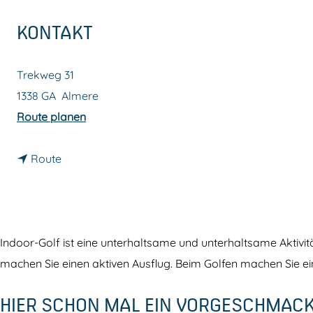
m
KONTAKT
e
p
Trekweg 31
a
1338 GA
Almere
g
b
Route planen
e
i
b
s
Route
i
G
s
l
G
o
l
w
Indoor-Golf ist eine unterhaltsame und unterhaltsame Aktivitä
o
G
machen Sie einen aktiven Ausflug. Beim Golfen machen Sie ei
w
o
HIER SCHON MAL EIN VORGESCHMAC
G
l