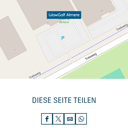
GlowGolf Almere
DIESE SEITE TEILEN
D
D
D
D