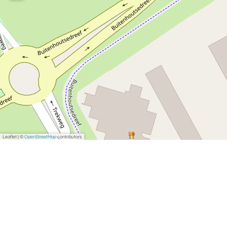
Leaflet
|
©
OpenStreetMap
contributors