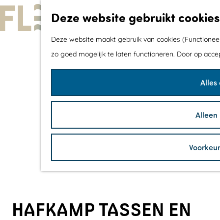
Deze website gebruikt cookies
G
Deze website maakt gebruik van cookies (Functioneel,
a
zo goed mogelijk te laten functioneren. Door op acce
n
Alles
a
a
r
Alleen
d
e
Voorkeu
h
o
m
e
HAFKAMP TASSEN EN
p