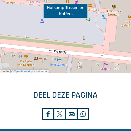
Hafkamp Tassen en
Koffers
Leaflet
|
©
OpenStreetMap
contributors
DEEL DEZE PAGINA
D
D
D
D
e
e
e
e