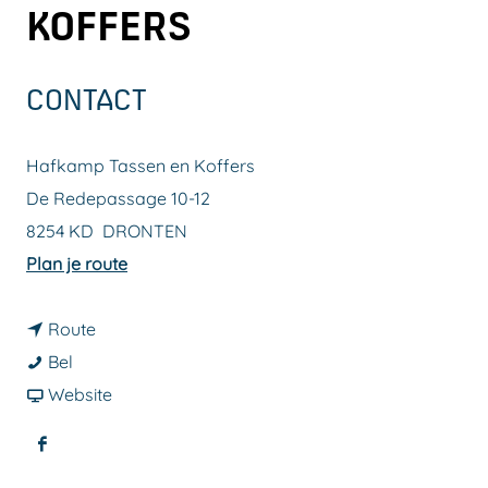
KOFFERS
a
g
e
CONTACT
Hafkamp Tassen en Koffers
De Redepassage 10-12
8254 KD
DRONTEN
n
Plan je route
a
n
a
Route
H
a
r
Bel
a
a
v
H
Website
f
r
a
a
F
k
H
n
f