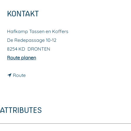
m
KONTAKT
e
p
Hafkamp Tassen en Koffers
a
De Redepassage 10-12
g
8254 KD
DRONTEN
e
b
Route planen
i
b
s
Route
i
H
s
a
H
f
ATTRIBUTES
a
k
f
a
k
m