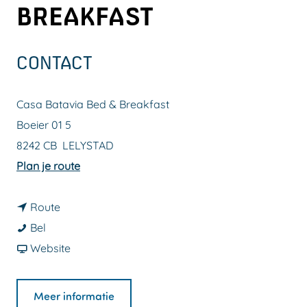
BREAKFAST
a
g
e
CONTACT
Casa Batavia Bed & Breakfast
Boeier 01 5
8242 CB
LELYSTAD
n
Plan je route
a
n
a
Route
C
a
r
Bel
a
a
v
C
Website
s
r
a
a
a
C
n
s
Meer informatie