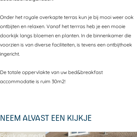
k
r
B
a
f
e
r
k
Onder het royale overkapte terras kun je bij mooi weer ook
a
a
e
f
ontbijten en relaxen. Vanaf het terrras heb je een mooie
s
k
a
a
doorkijk langs bloemen en planten. In de binnenkamer die
t
f
k
s
voorzien is van diverse faciliteiten, is tevens een ontbijthoek
a
f
t
ingericht.
s
a
t
s
De totale oppervlakte van uw bed&breakfast
t
accommodatie is ruim 30m2!
NEEM ALVAST EEN KIJKJE
Bekijk alle media