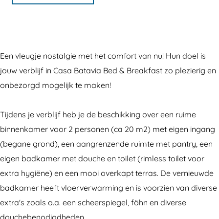
B
a
C
a
a
s
a
B
t
a
s
a
a
B
a
t
Een vleugje nostalgie met het comfort van nu! Hun doel is
v
a
B
a
jouw verblijf in Casa Batavia Bed & Breakfast zo plezierig en
i
t
a
v
onbezorgd mogelijk te maken!
a
a
t
i
B
v
a
a
Tijdens je verblijf heb je de beschikking over een ruime
e
i
v
B
binnenkamer voor 2 personen (ca 20 m2) met eigen ingang
d
a
i
e
(begane grond), een aangrenzende ruimte met pantry, een
&
B
a
d
eigen badkamer met douche en toilet (rimless toilet voor
B
e
B
&
extra hygiëne) en een mooi overkapt terras. De vernieuwde
r
d
e
B
badkamer heeft vloerverwarming en is voorzien van diverse
e
&
d
r
extra's zoals o.a. een scheerspiegel, föhn en diverse
a
B
&
e
douchebenodigdheden.