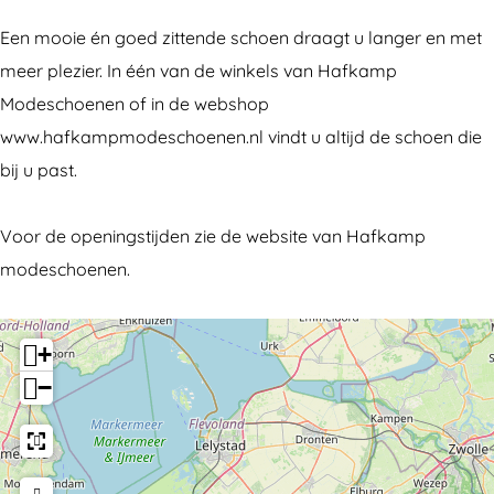
a
f
a
H
a
m
k
f
a
m
Een mooie én goed zittende schoen draagt u langer en met
p
a
k
f
p
meer plezier. In één van de winkels van Hafkamp
m
m
a
k
m
Modeschoenen of in de webshop
o
p
m
a
o
www.hafkampmodeschoenen.nl vindt u altijd de schoen die
d
m
p
m
d
bij u past.
e
o
m
p
e
s
d
o
m
s
Voor de openingstijden zie de website van Hafkamp
c
e
d
o
c
modeschoenen.
h
s
e
d
h
o
c
s
e
o
+
e
h
c
s
e
−
n
o
h
c
n
e
e
o
h
e
n
n
e
o
n