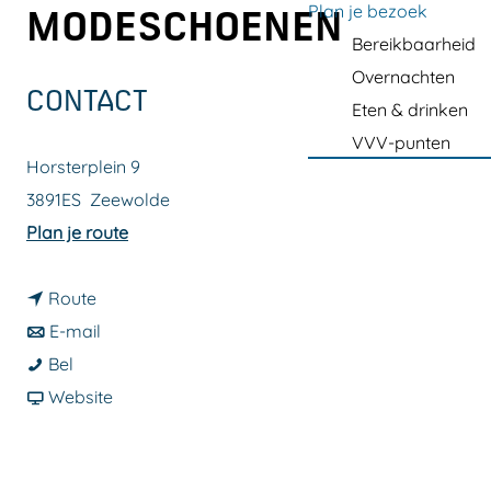
a
Plan je bezoek
MODESCHOENEN
g
Bereikbaarheid
e
Overnachten
CONTACT
Eten & drinken
VVV-punten
Horsterplein 9
3891ES
Zeewolde
n
Plan je route
a
n
a
Route
a
n
r
E-mail
H
a
a
H
Bel
a
r
a
v
a
Website
f
H
r
a
f
k
a
H
n
k