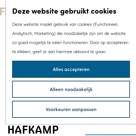
Met kids
Deze website gebruikt cookies
Shoppen
G
Mix & Match jou
Deze website maakt gebruik van cookies (Functioneel,
a
dagje uit
Analytisch, Marketing) die noodzakelijk zijn om de website
n
zo goed mogelijk te laten functioneren. Door op accepteren
a
Agenda
te klikken, geef je aan hiermee akkoord te gaan.
a
De mooiste routes
r
Wandelroutes
Alles accepteren
d
Fietsroutes
e
Wielrenroutes
Alleen noodzakelijk
h
Mountainbikerou
o
Vaarroutes
Voorkeuren aanpassen
m
TOP's
e
Fietspauzepunte
HAFKAMP
p