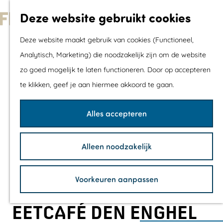
Met kids
Deze website gebruikt cookies
Shoppen
G
Mix & Match jou
Deze website maakt gebruik van cookies (Functioneel,
a
dagje uit
Analytisch, Marketing) die noodzakelijk zijn om de website
n
zo goed mogelijk te laten functioneren. Door op accepteren
a
Agenda
te klikken, geef je aan hiermee akkoord te gaan.
a
De mooiste routes
r
Wandelroutes
Alles accepteren
d
Fietsroutes
e
Wielrenroutes
Alleen noodzakelijk
h
Mountainbikerou
o
Vaarroutes
Voorkeuren aanpassen
m
TOP's
e
Fietspauzepunte
EETCAFÉ DEN ENGHEL
p