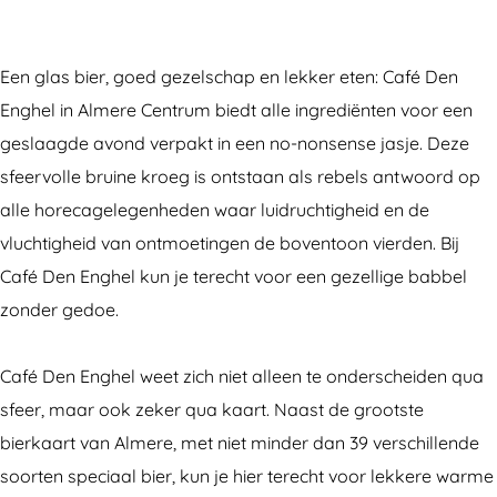
é
c
t
f
D
a
c
é
Een glas bier, goed gezelschap en lekker eten: Café Den
e
f
a
D
Enghel in Almere Centrum biedt alle ingrediënten voor een
n
é
f
e
geslaagde avond verpakt in een no-nonsense jasje. Deze
E
D
é
n
sfeervolle bruine kroeg is ontstaan als rebels antwoord op
n
e
D
E
alle horecagelegenheden waar luidruchtigheid en de
g
n
e
n
vluchtigheid van ontmoetingen de boventoon vierden. Bij
h
E
n
g
Café Den Enghel kun je terecht voor een gezellige babbel
e
n
E
h
zonder gedoe.
l
g
n
e
h
g
l
Café Den Enghel weet zich niet alleen te onderscheiden qua
e
h
sfeer, maar ook zeker qua kaart. Naast de grootste
l
e
bierkaart van Almere, met niet minder dan 39 verschillende
l
soorten speciaal bier, kun je hier terecht voor lekkere warme