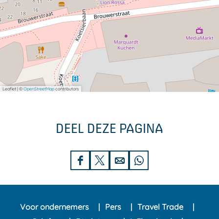
Leaflet
|
©
OpenStreetMap
contributors
DEEL DEZE PAGINA
D
D
D
D
e
e
e
e
e
e
e
e
Voor ondernemers
Pers
Travel Trade
l
l
l
l