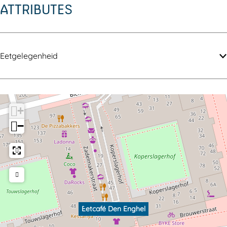
ATTRIBUTES
Eetgelegenheid
+
−
Eetcafé Den Enghel