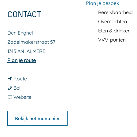
a
Plan je bezoek
g
Bereikbaarheid
CONTACT
e
Overnachten
Eten & drinken
Den Enghel
VVV-punten
Zadelmakerstraat 57
1315 AN
ALMERE
n
Plan je route
a
n
a
Route
E
a
r
Bel
e
a
v
E
Website
t
r
a
e
c
E
n
t
Bekijk het menu hier
a
e
E
c
f
t
e
a