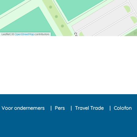
Leaflet
|
©
OpenStreetMap
contributors
Voor ondernemers
Pers
Travel Trade
Colofon