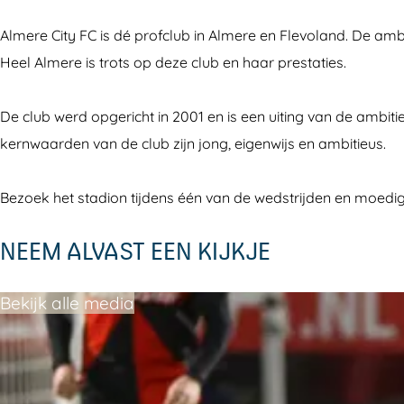
i
r
e
C
Almere City FC is dé profclub in Almere en Flevoland. De am
t
e
r
i
Heel Almere is trots op deze club en haar prestaties.
y
C
e
t
F
i
C
y
De club werd opgericht in 2001 en is een uiting van de ambit
C
t
i
F
kernwaarden van de club zijn jong, eigenwijs en ambitieus.
y
t
C
F
y
Bezoek het stadion tijdens één van de wedstrijden en moedig
C
F
C
NEEM ALVAST EEN KIJKJE
Bekijk alle media