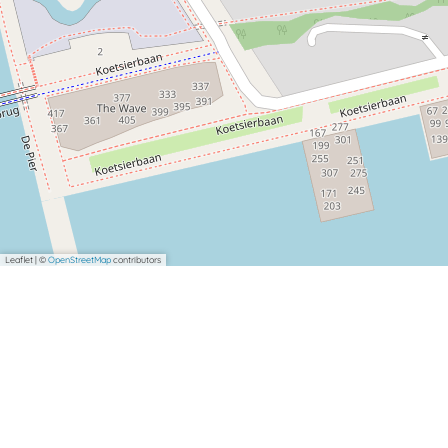
Leaflet
|
©
OpenStreetMap
contributors