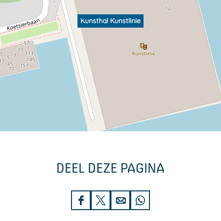
Kunsthal Kunstlinie
DEEL DEZE PAGINA
D
D
D
D