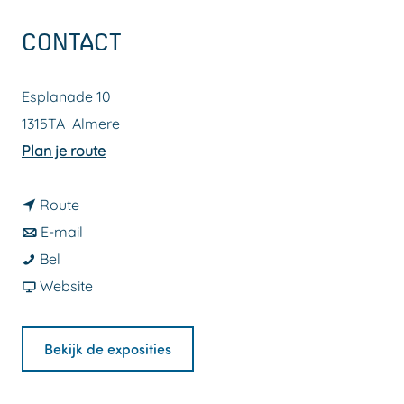
a
CONTACT
g
e
Esplanade 10
1315TA
Almere
n
Plan je route
a
n
a
Route
a
n
r
E-mail
K
a
a
K
Bel
u
r
a
v
u
Website
n
K
r
a
n
s
u
K
n
s
Bekijk de exposities
t
n
u
K
t
h
s
n
u
h