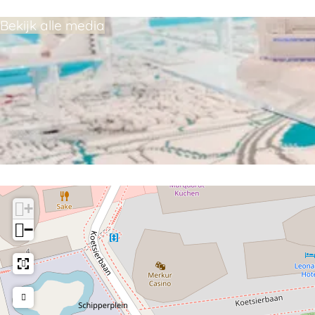
Bekijk alle media
+
−