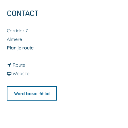
a
CONTACT
g
e
Corridor 7
Almere
n
Plan je route
a
n
a
Route
a
v
r
Website
a
a
B
r
n
a
Word basic-fit lid
B
B
s
a
a
i
s
s
c
i
i
-