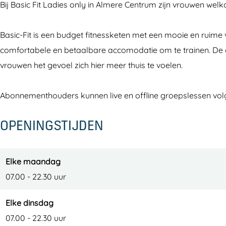
Bij Basic Fit Ladies only in Almere Centrum zijn vrouwen wel
c
c
F
-
-
i
Basic-Fit is een budget fitnessketen met een mooie en ruime 
F
F
t
comfortabele en betaalbare accomodatie om te trainen. De a
i
i
L
vrouwen het gevoel zich hier meer thuis te voelen.
t
t
a
L
L
d
Abonnementhouders kunnen live en offline groepslessen volg
a
a
i
d
d
e
OPENINGSTIJDEN
i
i
s
e
e
s
s
Elke maandag
07.00 - 22.30 uur
Elke dinsdag
07.00 - 22.30 uur