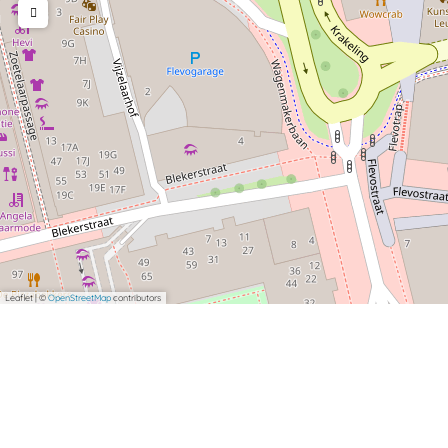
Leaflet
|
©
OpenStreetMap
contributors