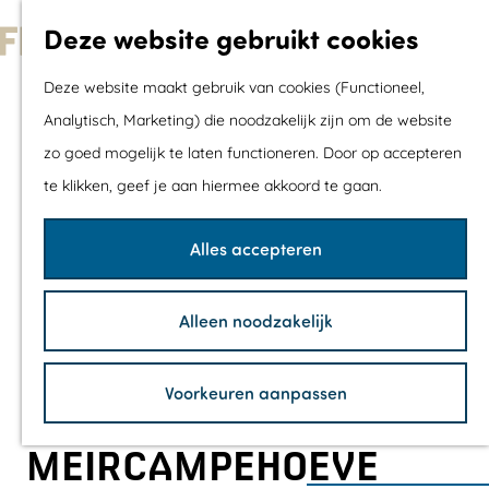
Met kids
Deze website gebruikt cookies
Shoppen
G
Mix & Match jou
Deze website maakt gebruik van cookies (Functioneel,
a
dagje uit
Analytisch, Marketing) die noodzakelijk zijn om de website
n
zo goed mogelijk te laten functioneren. Door op accepteren
a
Agenda
te klikken, geef je aan hiermee akkoord te gaan.
a
De mooiste routes
r
Wandelroutes
Alles accepteren
d
Fietsroutes
e
Wielrenroutes
Alleen noodzakelijk
h
Mountainbikerou
o
Vaarroutes
Voorkeuren aanpassen
m
TOP's
e
Fietspauzepunte
MEIRCAMPEHOEVE
p