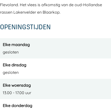
m
c
r
m
Flevoland. Het vlees is afkomstig van de oud-Hollandse
p
a
c
p
rassen Lakenvelder en Blaarkop.
e
m
a
e
OPENINGSTIJDEN
h
p
m
h
o
e
p
o
e
h
e
e
Elke maandag
v
o
h
v
gesloten
e
e
o
e
v
e
Elke dinsdag
e
v
gesloten
e
Elke woensdag
13.00 - 17.00 uur
Elke donderdag