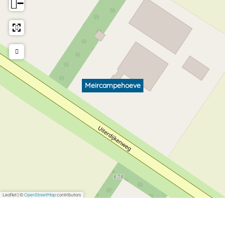
−
Meircampehoeve
Leaflet
|
©
OpenStreetMap
contributors