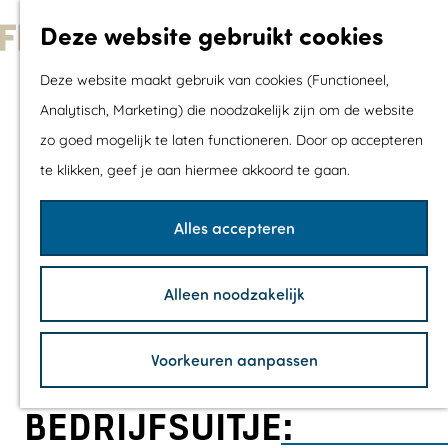
Met kids
Deze website gebruikt cookies
Shoppen
G
Mix & Match jou
Deze website maakt gebruik van cookies (Functioneel,
a
dagje uit
Analytisch, Marketing) die noodzakelijk zijn om de website
n
zo goed mogelijk te laten functioneren. Door op accepteren
a
Agenda
te klikken, geef je aan hiermee akkoord te gaan.
a
De mooiste routes
r
Wandelroutes
Alles accepteren
d
Fietsroutes
e
Wielrenroutes
Alleen noodzakelijk
h
Mountainbikerou
o
Vaarroutes
Voorkeuren aanpassen
m
TOP's
e
Fietspauzepunte
BEDRIJFSUITJE:
p