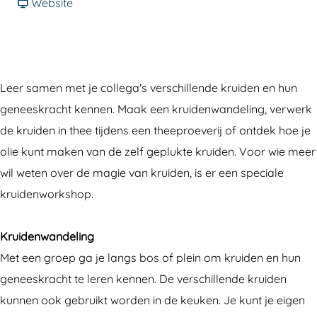
e
r
a
v
e
Website
d
B
r
a
d
r
e
B
n
r
i
d
e
B
i
j
r
d
e
j
Leer samen met je collega's verschillende kruiden en hun
f
i
r
d
f
geneeskracht kennen. Maak een kruidenwandeling, verwerk
s
j
i
r
s
de kruiden in thee tijdens een theeproeverij of ontdek hoe je
u
f
j
i
u
olie kunt maken van de zelf geplukte kruiden. Voor wie meer
i
s
f
j
i
wil weten over de magie van kruiden, is er een speciale
t
u
s
f
t
kruidenworkshop.
j
i
u
s
j
e
t
i
u
e
Kruidenwandeling
:
j
t
i
:
Met een groep ga je langs bos of plein om kruiden en hun
k
e
j
t
k
geneeskracht te leren kennen. De verschillende kruiden
r
:
e
j
r
kunnen ook gebruikt worden in de keuken. Je kunt je eigen