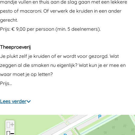
u
k
:
e
u
mandje vullen en thuis aan de slag gaan met een lekkere
i
r
k
:
i
pesto of macaroni. Of verwerk de kruiden in een ander
d
u
r
k
d
gerecht.
e
i
u
r
e
Prijs: € 9,00 per persoon (min. 5 deelnemers).
n
d
i
u
n
w
e
d
i
w
Theeproeverij
a
n
e
d
a
Je plukt zelf je kruiden of er wordt voor gezorgd. Wat
n
w
n
e
n
zeggen al die smaken nu eigenlijk? Wat kun je er mee en
d
a
w
n
d
waar moet je op letten?
e
n
a
w
e
Prijs…
l
d
n
a
l
i
e
d
n
i
Lees verder
n
l
e
d
n
g
i
l
e
g
+
,
n
i
l
,
−