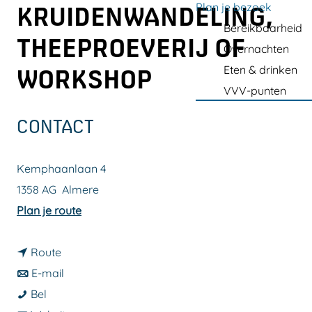
a
Plan je bezoek
KRUIDENWANDELING,
g
Bereikbaarheid
THEEPROEVERIJ OF
e
Overnachten
Eten & drinken
WORKSHOP
VVV-punten
CONTACT
Kemphaanlaan 4
1358 AG
Almere
n
Plan je route
a
n
a
Route
a
n
r
E-mail
B
a
a
B
Bel