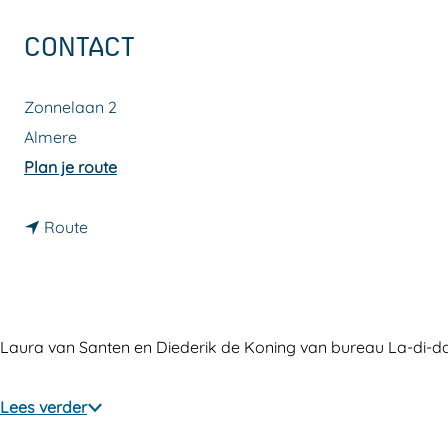
a
CONTACT
g
e
Zonnelaan 2
Almere
n
Plan je route
a
n
a
Route
a
r
a
A
r
-
A
f
Laura van Santen en Diederik de Koning van bureau La-di-
-
r
f
a
Lees verder
r
m