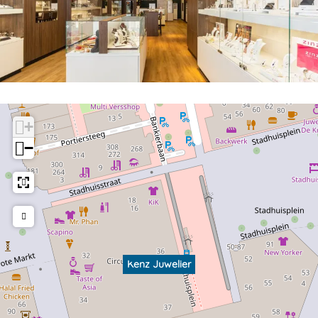
+
−
Kenz Juwelier