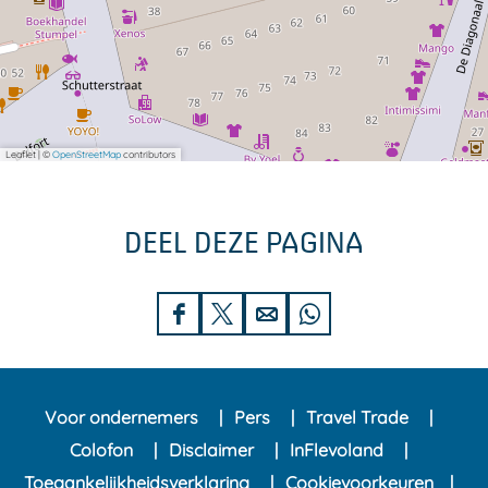
Leaflet
|
©
OpenStreetMap
contributors
DEEL DEZE PAGINA
D
D
D
D
e
e
e
e
e
e
e
e
Voor ondernemers
Pers
Travel Trade
l
l
l
l
Colofon
Disclaimer
InFlevoland
d
d
d
d
Toegankelijkheidsverklaring
Cookievoorkeuren