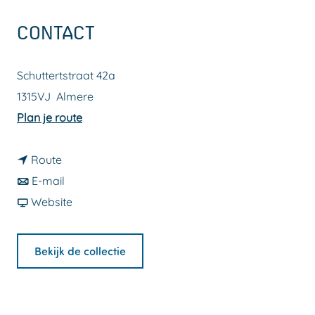
a
CONTACT
g
e
Schuttertstraat 42a
1315VJ
Almere
n
Plan je route
a
n
a
Route
a
n
r
E-mail
a
a
v
K
Website
r
a
a
e
K
r
n
n
Bekijk de collectie
e
K
K
z
n
e
e
J
z
n
n
u