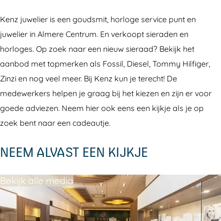
J
z
z
w
Kenz juwelier is een goudsmit, horloge service punt en
u
J
J
e
juwelier in Almere Centrum. En verkoopt sieraden en
w
u
u
l
horloges. Op zoek naar een nieuw sieraad? Bekijk het
e
w
w
i
aanbod met topmerken als Fossil, Diesel, Tommy Hilfiger,
l
e
e
e
Zinzi en nog veel meer. Bij Kenz kun je terecht! De
i
l
l
r
medewerkers helpen je graag bij het kiezen en zijn er voor
e
i
i
goede adviezen. Neem hier ook eens een kijkje als je op
r
e
e
zoek bent naar een cadeautje.
r
r
NEEM ALVAST EEN KIJKJE
Bekijk alle media