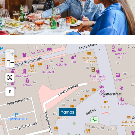
+
−
Yamas