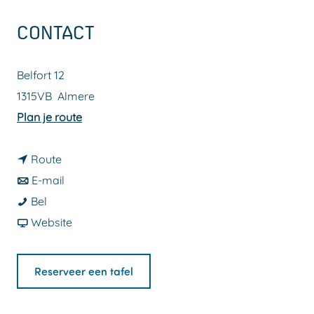
a
CONTACT
g
e
Belfort 12
1315VB
Almere
n
Plan je route
a
n
a
Route
a
n
r
E-mail
Y
a
a
Y
Bel
a
r
a
v
a
Website
m
Y
r
a
m
a
a
Y
n
a
Reserveer een tafel
s
m
a
Y
s
a
m
a