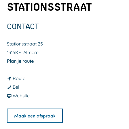
STATIONSSTRAAT
a
g
e
CONTACT
Stationsstraat 25
1315KE
Almere
n
Plan je route
a
n
a
Route
G
a
r
Bel
r
a
v
G
Website
a
r
a
r
n
G
n
a
Maak een afspraak
d
r
G
n