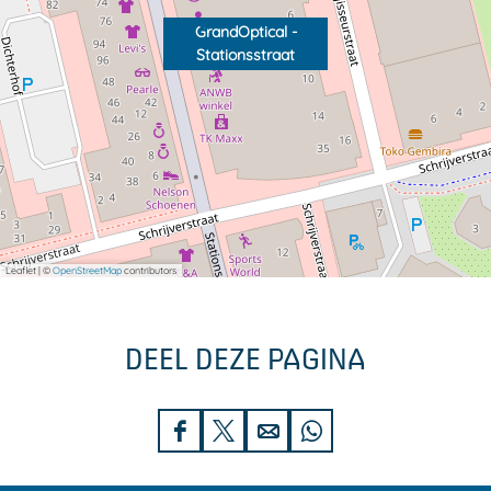
GrandOptical -
Stationsstraat
Leaflet
|
©
OpenStreetMap
contributors
DEEL DEZE PAGINA
D
D
D
D
e
e
e
e