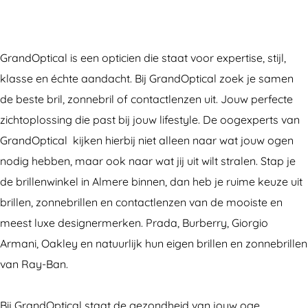
O
a
r
d
p
n
a
O
t
d
n
p
GrandOptical is een opticien die staat voor expertise, stijl,
i
O
d
t
klasse en échte aandacht. Bij GrandOptical zoek je samen
c
p
O
i
de beste bril, zonnebril of contactlenzen uit. Jouw perfecte
a
t
p
c
zichtoplossing die past bij jouw lifestyle. De oogexperts van
l
i
t
a
GrandOptical kijken hierbij niet alleen naar wat jouw ogen
-
c
i
l
nodig hebben, maar ook naar wat jij uit wilt stralen. Stap je
S
a
c
-
de brillenwinkel in Almere binnen, dan heb je ruime keuze uit
t
l
a
S
brillen, zonnebrillen en contactlenzen van de mooiste en
a
-
l
t
meest luxe designermerken. Prada, Burberry, Giorgio
t
S
-
a
Armani, Oakley en natuurlijk hun eigen brillen en zonnebrillen
i
t
S
t
van Ray-Ban.
o
a
t
i
n
t
a
o
Bij GrandOptical staat de gezondheid van jouw oge…