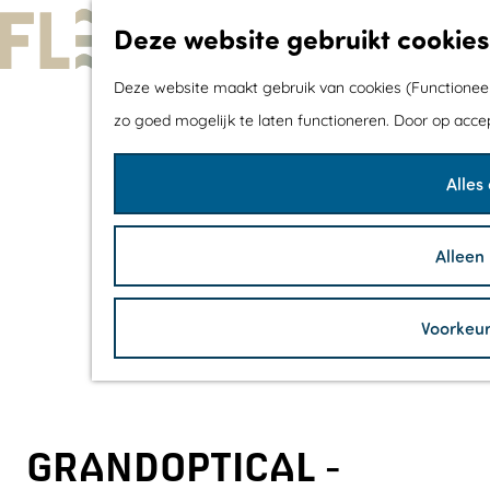
Deze website gebruikt cookies
G
Deze website maakt gebruik van cookies (Functioneel,
a
zo goed mogelijk te laten functioneren. Door op acce
n
Alles
a
a
r
Alleen
d
e
Voorkeu
h
o
m
e
GRANDOPTICAL -
p