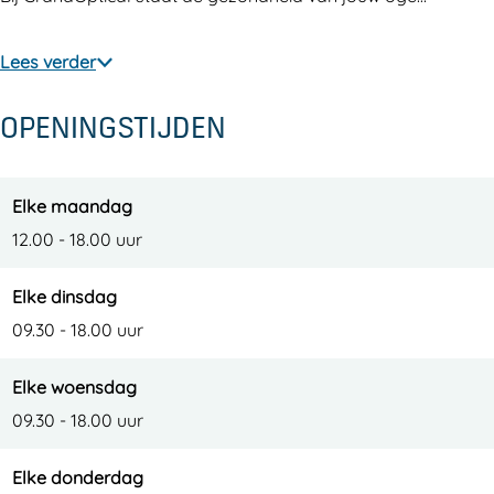
s
i
t
n
s
o
i
s
Lees verder
t
n
o
s
r
s
n
t
OPENINGSTIJDEN
a
s
s
r
a
t
s
a
t
r
t
a
Elke maandag
a
r
t
12.00 - 18.00 uur
a
a
Elke dinsdag
t
a
09.30 - 18.00 uur
t
Elke woensdag
09.30 - 18.00 uur
Elke donderdag