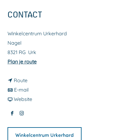
a
CONTACT
g
e
Winkelcentrum Urkerhard
Nagel
8321 RG
Urk
n
Plan je route
a
n
a
Route
a
n
r
E-mail
a
a
v
W
Website
r
a
a
i
F
I
W
r
n
n
a
n
i
W
W
k
Winkelcentrum Urkerhard
c
s
n
i
i
e