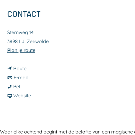
a
CONTACT
g
e
Sternweg 14
3898 LJ
Zeewolde
n
Plan je route
a
n
a
Route
a
n
r
E-mail
B
a
a
B
Bel
e
r
a
v
e
Website
d
B
r
a
d
&
e
B
n
&
B
d
e
B
B
r
&
d
e
r
Waar elke ochtend begint met de belofte van een magische 