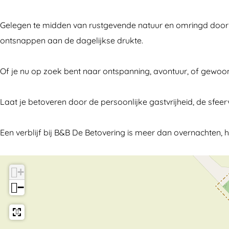
e
B
&
d
e
a
r
B
&
a
Gelegen te midden van rustgevende natuur en omringd door 
k
e
r
B
k
ontsnappen aan de dagelijkse drukte.
f
a
e
r
f
a
k
a
e
a
Of je nu op zoek bent naar ontspanning, avontuur, of gewoon w
s
f
k
a
s
t
a
f
k
t
Laat je betoveren door de persoonlijke gastvrijheid, de sfee
D
s
a
f
D
e
t
s
a
e
Een verblijf bij B&B De Betovering is meer dan overnachten, he
B
D
t
s
B
e
e
D
t
e
+
t
B
e
D
t
−
o
e
B
e
o
v
t
e
B
v
e
o
t
e
e