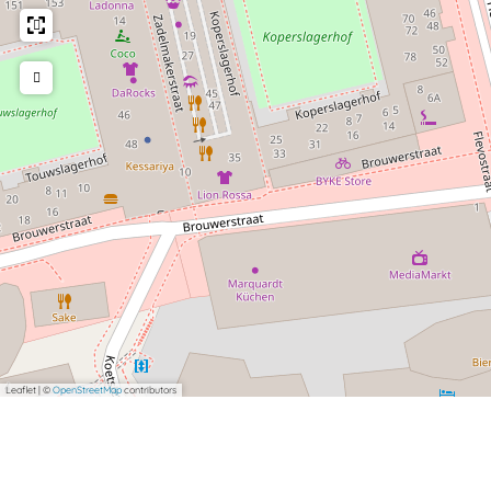
Leaflet
|
©
OpenStreetMap
contributors