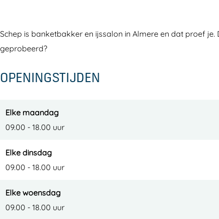
o
s
s
l
n
a
s
o
Schep is banketbakker en ijssalon in Almere en dat proef je. 
S
l
a
n
geprobeerd?
c
o
l
S
h
n
o
c
OPENINGSTIJDEN
e
S
n
h
p
c
S
e
h
c
p
Elke maandag
e
h
09.00 - 18.00 uur
p
e
Elke dinsdag
p
09.00 - 18.00 uur
Elke woensdag
09.00 - 18.00 uur