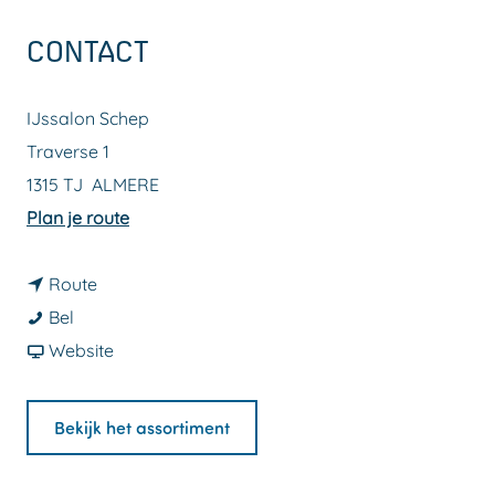
a
CONTACT
g
e
IJssalon Schep
Traverse 1
1315 TJ
ALMERE
n
Plan je route
a
n
a
Route
I
a
r
Bel
J
a
v
I
Website
s
r
a
J
s
I
n
s
Bekijk het assortiment
a
J
I
s
l
s
J
a