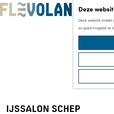
Deze websit
G
Deze website maakt ge
a
zo goed mogelijk te l
n
a
a
r
d
e
h
o
m
e
IJSSALON SCHEP
p