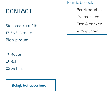
a
Plan je bezoek
g
Bereikbaarheid
CONTACT
e
Overnachten
Eten & drinken
Stationsstraat 21b
VVV-punten
1315KE
Almere
n
Plan je route
a
n
a
Route
K
a
r
Bel
r
a
v
K
Website
u
r
a
r
i
K
n
u
Bekijk het assortiment
d
r
K
i
v
u
r
d
a
i
u
v