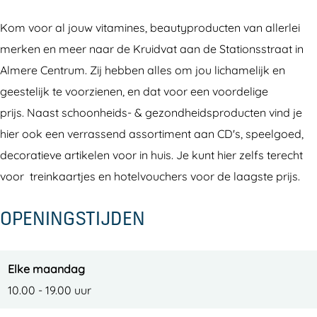
t
d
i
a
Kom voor al jouw vitamines, beautyproducten van allerlei
v
d
t
merken en meer naar de Kruidvat aan de Stationsstraat in
a
v
Almere Centrum. Zij hebben alles om jou lichamelijk en
t
a
geestelijk te voorzienen, en dat voor een voordelige
t
prijs. Naast schoonheids- & gezondheidsproducten vind je
hier ook een verrassend assortiment aan CD's, speelgoed,
decoratieve artikelen voor in huis. Je kunt hier zelfs terecht
voor treinkaartjes en hotelvouchers voor de laagste prijs.
OPENINGSTIJDEN
Elke maandag
10.00 - 19.00 uur