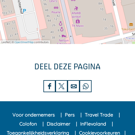
Leaflet
|
©
OpenStreetMap
contributors
DEEL DEZE PAGINA
D
D
D
D
e
e
e
e
e
e
e
e
Voor ondernemers
Pers
Travel Trade
l
l
l
l
Colofon
Disclaimer
InFlevoland
d
d
d
d
Toegankelijkheidsverklaring
Cookievoorkeuren