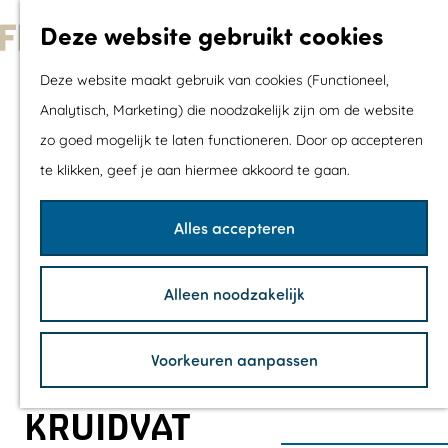
Met kids
Deze website gebruikt cookies
Shoppen
G
Mix & Match jou
Deze website maakt gebruik van cookies (Functioneel,
a
dagje uit
Analytisch, Marketing) die noodzakelijk zijn om de website
n
zo goed mogelijk te laten functioneren. Door op accepteren
a
Agenda
te klikken, geef je aan hiermee akkoord te gaan.
a
De mooiste routes
r
Wandelroutes
Alles accepteren
d
Fietsroutes
e
Wielrenroutes
Alleen noodzakelijk
h
Mountainbikerou
o
Vaarroutes
Voorkeuren aanpassen
m
TOP's
e
Fietspauzepunte
KRUIDVAT
p