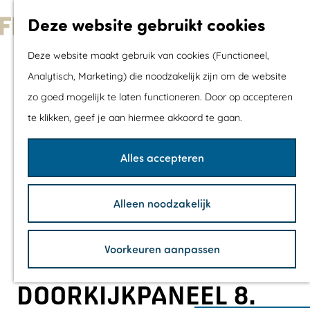
Met kids
Deze website gebruikt cookies
Shoppen
G
Mix & Match jou
Deze website maakt gebruik van cookies (Functioneel,
a
dagje uit
Analytisch, Marketing) die noodzakelijk zijn om de website
n
zo goed mogelijk te laten functioneren. Door op accepteren
a
Agenda
te klikken, geef je aan hiermee akkoord te gaan.
a
De mooiste routes
r
Wandelroutes
Alles accepteren
d
Fietsroutes
e
Wielrenroutes
Alleen noodzakelijk
h
Mountainbikerou
o
Vaarroutes
Voorkeuren aanpassen
m
TOP's
e
Fietspauzepunte
DOORKIJKPANEEL 8.
p