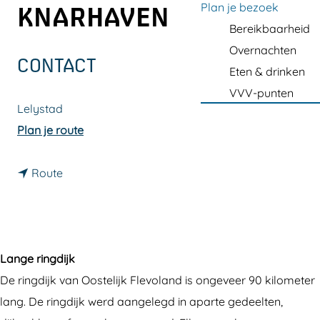
a
Plan je bezoek
KNARHAVEN
g
Bereikbaarheid
e
Overnachten
CONTACT
Eten & drinken
VVV-punten
Lelystad
n
Plan je route
a
n
a
Route
a
r
a
D
r
o
D
o
Lange ringdijk
o
r
De ringdijk van Oostelijk Flevoland is ongeveer 90 kilometer
o
k
lang. De ringdijk werd aangelegd in aparte gedeelten,