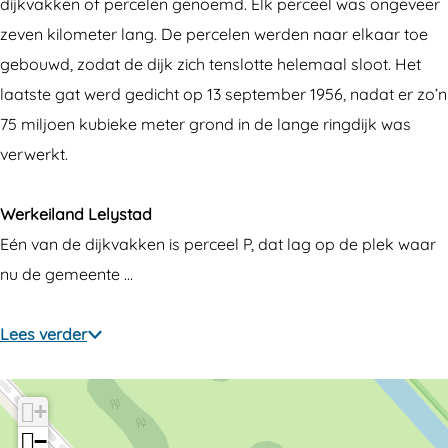
r
i
dijkvakken of percelen genoemd. Elk perceel was ongeveer
k
j
zeven kilometer lang. De percelen werden naar elkaar toe
i
k
gebouwd, zodat de dijk zich tenslotte helemaal sloot. Het
j
p
laatste gat werd gedicht op 13 september 1956, nadat er zo’n
k
a
75 miljoen kubieke meter grond in de lange ringdijk was
p
n
verwerkt.
a
e
n
e
Werkeiland Lelystad
e
l
Eén van de dijkvakken is perceel P, dat lag op de plek waar
e
8
nu de gemeente …
l
.
8
K
Lees verder
.
n
K
a
+
n
r
−