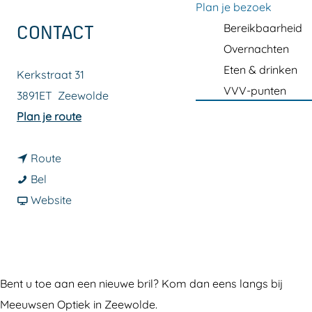
a
Plan je bezoek
g
Bereikbaarheid
CONTACT
e
Overnachten
Eten & drinken
Kerkstraat 31
VVV-punten
3891ET
Zeewolde
n
Plan je route
a
n
a
Route
M
a
r
Bel
e
a
v
M
Website
e
r
a
e
u
M
n
e
w
e
M
u
s
e
e
w
Bent u toe aan een nieuwe bril? Kom dan eens langs bij
e
u
e
s
Meeuwsen Optiek in Zeewolde.