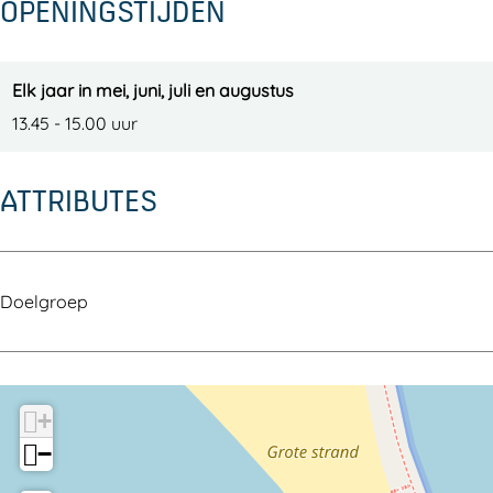
OPENINGSTIJDEN
g
g
Elk jaar in mei, juni, juli en augustus
13.45 - 15.00 uur
ATTRIBUTES
Doelgroep
+
−