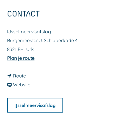
a
CONTACT
g
e
IJsselmeervisafslag
Burgemeester J. Schipperkade 4
8321 EH
Urk
n
Plan je route
a
n
a
Route
a
v
r
Website
a
a
I
r
n
J
IJsselmeervisafslag
I
I
s
J
J
s
s
s
e