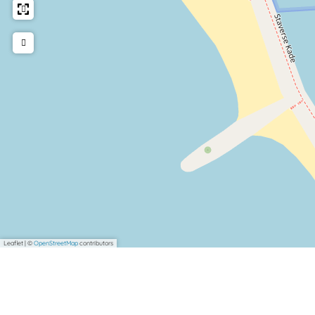
Leaflet
|
©
OpenStreetMap
contributors