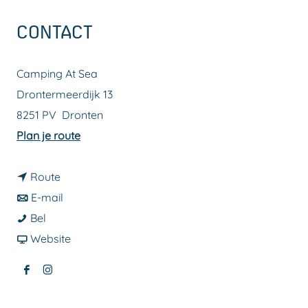
a
CONTACT
g
e
Camping At Sea
Drontermeerdijk 13
8251 PV
Dronten
n
Plan je route
a
n
a
Route
a
n
r
E-mail
C
a
a
C
Bel
a
r
a
v
a
Website
m
C
r
a
m
F
I
p
a
C
n
p
a
n
i
m
a
C
i