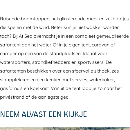
c
s
n
p
m
a
n
e
t
g
i
p
m
g
Ruisende boomtoppen, het glinsterende meer en zeilbootjes
b
a
A
n
i
p
A
die spelen met de wind. Beter kun je niet wakker worden,
o
g
t
g
n
i
t
toch? Bij At Sea overnacht je in een compleet gemeubileerde
o
r
S
A
g
n
S
safaritent aan het water. Of in je eigen tent, caravan of
k
a
e
t
A
g
e
camper op een van de standplaatsen. Ideaal voor
C
m
a
S
t
A
a
watersporters, strandliefhebbers en sportvissers. De
a
C
e
S
t
safaritenten beschikken over een sfeervolle zithoek, zes
m
a
a
e
S
slaapplekken en een keuken met servies, waterkoker,
p
m
a
e
gasfornuis en koelkast. Vanuit de tent loop je zo naar het
i
p
a
privéstrand of de aanlegsteiger.
n
i
g
n
NEEM ALVAST EEN KIJKJE
A
g
t
A