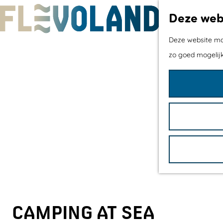
Deze webs
G
Deze website maa
a
zo goed mogelijk
n
a
a
r
d
e
h
o
m
e
CAMPING AT SEA
p