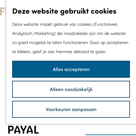
Met kids
Deze website gebruikt cookies
Shoppen
G
Mix & Match jou
Deze website maakt gebruik van cookies (Functioneel,
a
dagje uit
Analytisch, Marketing) die noodzakelijk zijn om de website
n
zo goed mogelijk te laten functioneren. Door op accepteren
a
Agenda
te klikken, geef je aan hiermee akkoord te gaan.
a
De mooiste routes
r
Wandelroutes
Alles accepteren
d
Fietsroutes
e
Wielrenroutes
Alleen noodzakelijk
h
Mountainbikerou
o
Vaarroutes
Voorkeuren aanpassen
m
TOP's
e
Fietspauzepunte
PAYAL
p