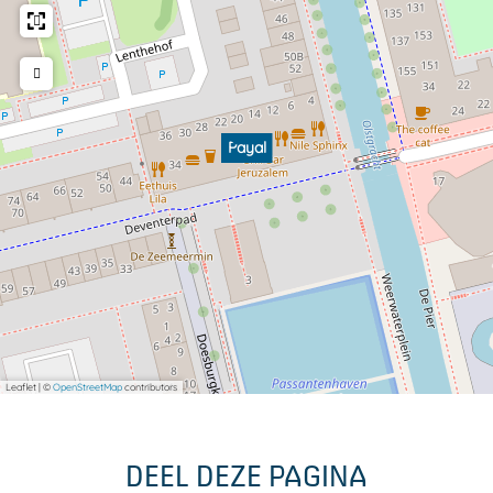
Payal
Leaflet
|
©
OpenStreetMap
contributors
DEEL DEZE PAGINA