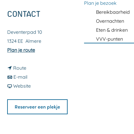
a
Plan je bezoek
g
Bereikbaarheid
CONTACT
e
Overnachten
Eten & drinken
Deventerpad 10
VVV-punten
1324 EE
Almere
n
Plan je route
a
n
a
Route
a
n
r
E-mail
a
a
v
P
Website
r
a
a
a
P
r
n
y
Reserveer een plekje
a
P
P
a
y
a
a
l
a
y
y