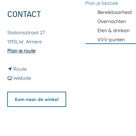
a
Plan je bezoek
g
Bereikbaarheid
CONTACT
e
Overnachten
Eten & drinken
Stationsstraat 27
VVV-punten
1315LW
Almere
n
Plan je route
a
n
a
Route
a
v
r
Website
a
a
A
r
n
N
Kom naar de winkel
A
A
W
N
N
B
W
W
W
B
B
i