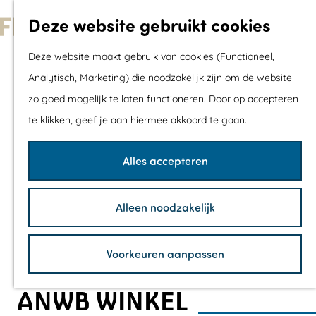
Met kids
Deze website gebruikt cookies
Shoppen
G
Mix & Match jou
Deze website maakt gebruik van cookies (Functioneel,
a
dagje uit
Analytisch, Marketing) die noodzakelijk zijn om de website
n
zo goed mogelijk te laten functioneren. Door op accepteren
a
Agenda
te klikken, geef je aan hiermee akkoord te gaan.
a
De mooiste routes
r
Wandelroutes
Alles accepteren
d
Fietsroutes
e
Wielrenroutes
Alleen noodzakelijk
h
Mountainbikerou
o
Vaarroutes
Voorkeuren aanpassen
m
TOP's
e
Fietspauzepunte
ANWB WINKEL
p